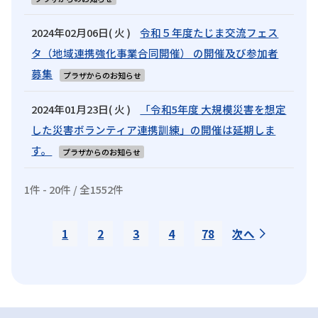
2024年02月06日( 火 )
令和５年度たじま交流フェス
タ（地域連携強化事業合同開催） の開催及び参加者
募集
プラザからのお知らせ
2024年01月23日( 火 )
「令和5年度 大規模災害を想定
した災害ボランティア連携訓練」の開催は延期しま
す。
プラザからのお知らせ
1件 - 20件 / 全1552件
次へ
1
2
3
4
78