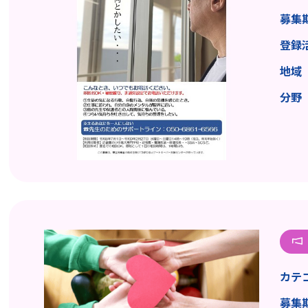
募集
登録
地域
分野
カテ
募集