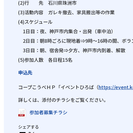
(2)行 先 石川県珠洲市
(3)活動内容 ガレキ撤去、家具搬出等の作業
(4)スケジュール
1日目：夜、神戸市内集合・出発（車中泊）
2日目：朝8時ごろに現地着⇒9時～16時の間、ボ
3日目：朝、宿舎発⇒夕方、神戸市内到着、解散
(5)参加人数 各日程15名
申込先
コープこうべＨＰ「イベントひろば（
https://event.
詳しくは、添付のチラシをご覧ください。
参加者募集チラシ
シェアする