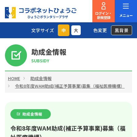
ログイン・
メニュー
新規登録
文字サイズ
中
大
色変更
黒背景
助成金情報
SUBSIDY
HOME
助成金情報
令和8年度WAM助成(補正予算事業)募集（福祉医療機構）
助成金情報
令和8年度WAM助成(補正予算事業)募集（福
祉医療機構）