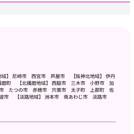
地域】
尼崎市 西宮市 芦屋市
【阪神北地域】
伊丹
 播磨町
【北播磨地域】
西脇市 三木市 小野市 加
市 たつの市 赤穂市 宍粟市 太子町 上郡町 佐
丹波市
【淡路地域】
洲本市 南あわじ市 淡路市