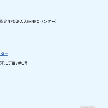
ー」（認定NPO法人大阪NPOセンター）
ンター
野町1丁目7番1号