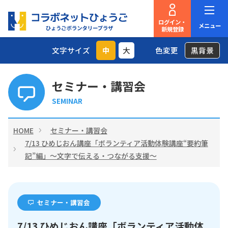
ログイン・
メニュー
新規登録
文字サイズ
中
大
色変更
黒背景
セミナー・講習会
SEMINAR
HOME
セミナー・講習会
7/13 ひめじおん講座「ボランティア活動体験講座“要約筆
記”編」～文字で伝える・つながる支援～
セミナー・講習会
7/13 ひめじおん講座「ボランティア活動体