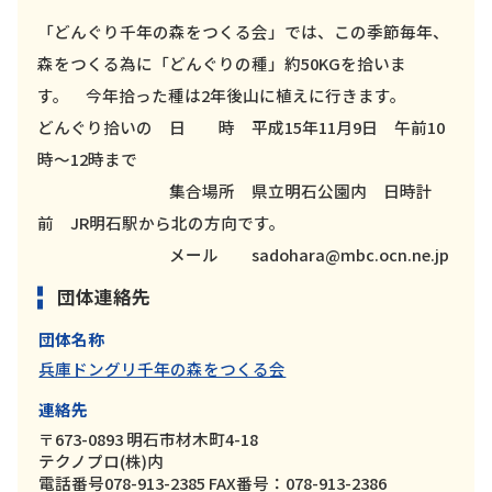
「どんぐり千年の森をつくる会」では、この季節毎年、
森をつくる為に「どんぐりの種」約50KGを拾いま
す。 今年拾った種は2年後山に植えに行きます。
どんぐり拾いの 日 時 平成15年11月9日 午前10
時～12時まで
集合場所 県立明石公園内 日時計
前 JR明石駅から北の方向です。
メール sadohara@mbc.ocn.ne.jp
団体連絡先
団体名称
兵庫ドングリ千年の森をつくる会
連絡先
〒673-0893 明石市材木町4-18
テクノプロ(株)内
電話番号078-913-2385 FAX番号：078-913-2386