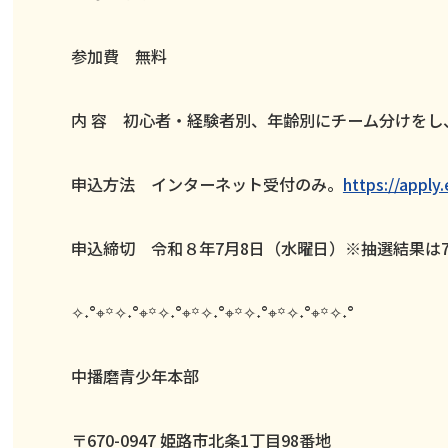
参加費 無料
内 容 初心者・経験者別、年齢別にチーム分けを
申込方法 インターネット受付のみ。
https://apply
申込締切 令和８年7月8日（水曜日）※抽選結果は
✧˖°⌖꙳✧˖°⌖꙳✧˖°⌖꙳✧˖°⌖꙳✧˖°⌖꙳✧˖°⌖꙳✧˖°
中播磨青少年本部
〒670-0947 姫路市北条1丁目98番地