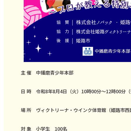
主 催 中播磨青少年本部
日 時 令和8年8月4日（火）10時00分～12時00分
場 所 ヴィクトリーナ・ウインク体育館（姫路市西
対 象 小学生 100名