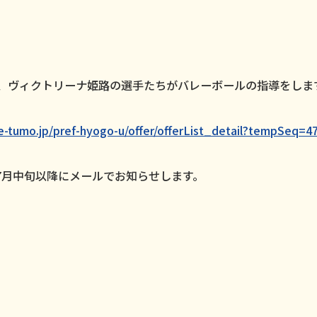
し、ヴィクトリーナ姫路の選手たちがバレーボールの指導をしま
.e-tumo.jp/pref-hyogo-u/offer/offerList_detail?tempSeq=4
7月中旬以降にメールでお知らせします。