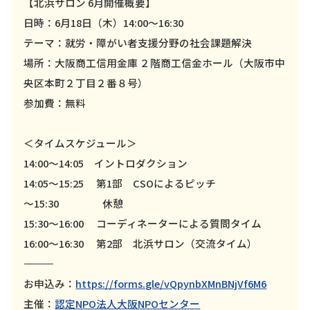
【北浜サロン 6月開催概要】
日時：6月18日（木）14:00～16:30
テーマ：就労・障がい者支援分野の社会課題解決
場所：大阪商工信用金庫 ２階商工信金ホール（大阪市中
央区本町２丁目２番８号）
参加費：無料
＜タイムスケジュール＞
14:00～14:05 イントロダクション
14:05～15:25 第1部 CSOによるピッチ
～15:30 休憩
15:30～16:00 コーディネーターによる質問タイム
16:00～16:30 第2部 北浜サロン（交流タイム）
――――――――――
お申込み：
https://forms.gle/vQpynbXMnBNjVf6M6
主催：
認定NPO法人大阪NPOセンター