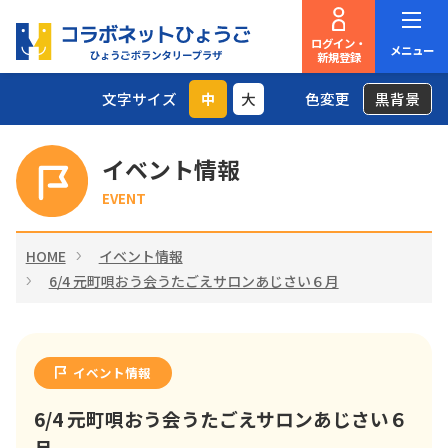
ログイン・
メニュー
新規登録
文字サイズ
中
大
色変更
黒背景
イベント情報
EVENT
HOME
イベント情報
6/4 元町唄おう会うたごえサロンあじさい６月
イベント情報
6/4 元町唄おう会うたごえサロンあじさい６
月