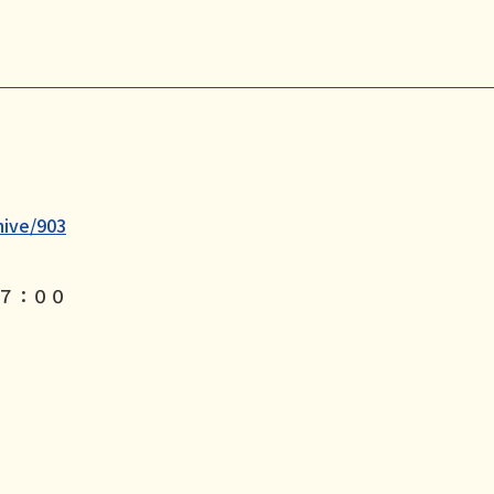
hive/903
７：００