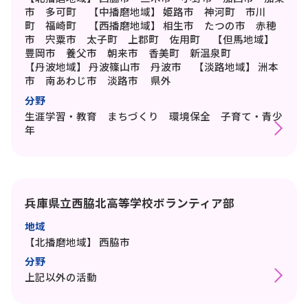
市 多可町
【中播磨地域】
姫路市 神河町 市川
町 福崎町
【西播磨地域】
相生市 たつの市 赤穂
市 宍粟市 太子町 上郡町 佐用町
【但馬地域】
豊岡市 養父市 朝来市 香美町 新温泉町
【丹波地域】
丹波篠山市 丹波市
【淡路地域】
洲本
市 南あわじ市 淡路市
県外
分野
生涯学習・教育 まちづくり 環境保全 子育て・青少
年
兵庫県立西脇北高等学校ボランティア部
地域
【北播磨地域】
西脇市
分野
上記以外の活動