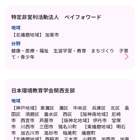
特定非営利活動法人 ペイフォワード
地域
【北播磨地域】
加東市
分野
健康・医療・福祉 生涯学習・教育 まちづくり 子育
て・青少年
日本環境教育学会関西支部
地域
【神戸地域】
東灘区 灘区 中央区 兵庫区 北区 長
田区 須磨区 垂水区 西区
【阪神南地域】
尼崎
市 西宮市 芦屋市
【阪神北地域】
伊丹市 宝塚
市 川西市 三田市 猪名川町
【東播磨地域】
明石
市 加古川市 高砂市 稲美町 播磨町
【北播磨地域】
西脇市 三木市 小野市 加西市 加東